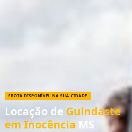
FROTA DISPONÍVEL NA SUA CIDADE
Locação de
Guindaste
em Inocência
MS