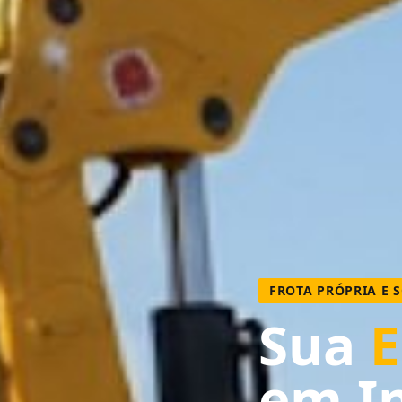
FROTA PRÓPRIA E 
Sua
E
em I