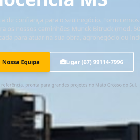
ica de confiança para o seu negócio. Fornecemos 
ra os nossos caminhões
Munck Bitruck (mod. 50
cada para atuar na sua obra, agronegócio ou indú
a Nossa Equipa
Ligar (67) 99114-7996
referência, pronta para grandes projetos no Mato Grosso do Sul.