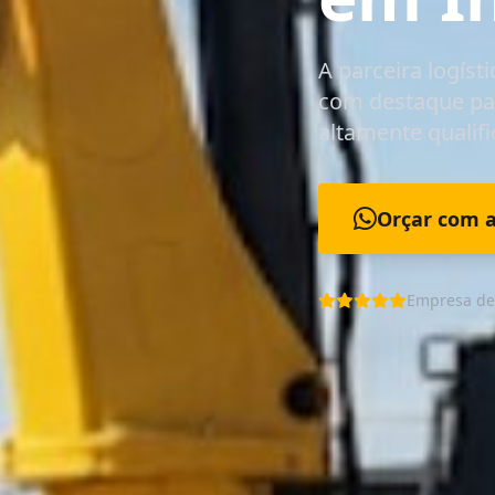
A parceira logíst
com destaque pa
altamente qualifi
Orçar com 
Empresa de 