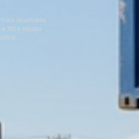
frota atualizada,
 a 70)
e equipa
stria.