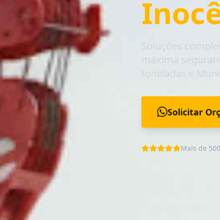
Inoc
Soluções comple
máxima seguranç
toneladas
e
Munc
Solicitar O
Mais de 500