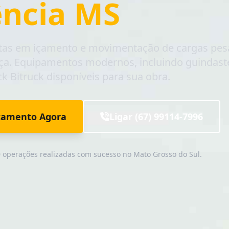
ência MS
tas em içamento e movimentação de cargas pe
a. Equipamentos modernos, incluindo guindast
k Bitruck
disponíveis para sua obra.
rçamento Agora
Ligar (67) 99114-7996
 operações realizadas com sucesso no Mato Grosso do Sul.