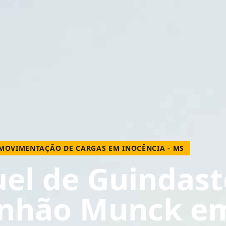
 MOVIMENTAÇÃO DE CARGAS EM INOCÊNCIA - MS
el de Guindast
nhão Munck e