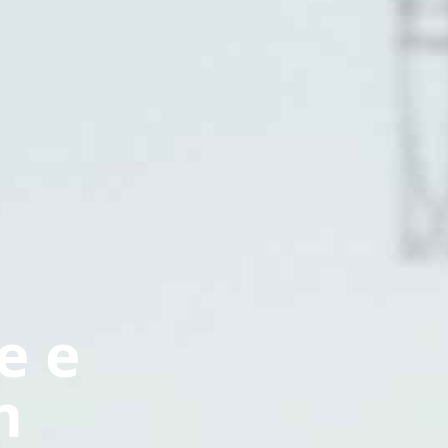
e e
m