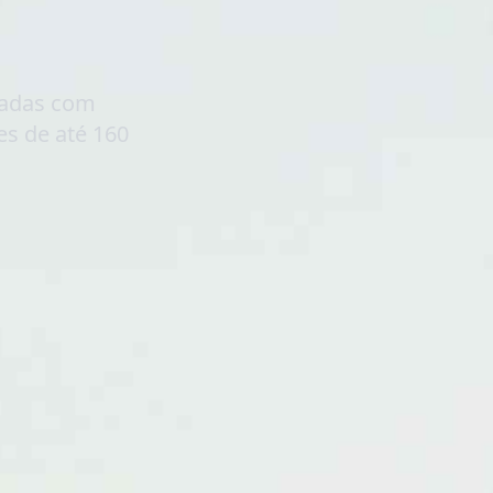
sadas com
es de
até 160